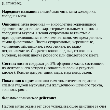
(Lamiaceae).
Народные названия:
английская мята, мята-холодянка,
холодная мята.
Описание:
мята перечная — многолетнее корневищное
травянистое растение с характерным сильным запахом и
холодящим вкусом. Стебли супротивно ветвистые с
приподнимающимися нижними ветвями, четырехгранные,
темно фиолетовые. Листья супротивные, черешковые,
удлиненно-яйцевидные, заостренные, по краю
остропильчатые. Соцветия колосовидные, из ложных
мутовок, венчик цветка розового или фиолетового цвета.
Состав:
листья содержат до 2% эфирного масла, состоящего
из ментола и его эфиров (изовалериановой и уксусной
кислот). Концентрирует цинк, медь, марганец, селен.
Показания к применению:
симптоматическая терапия:
спазмы гладкой мускулатуры желудочно-кишечного тракта,
тошнота, рвота.
Фармакологическое действие:
Настой мяты оказывает свое успокаивающее действие за счет