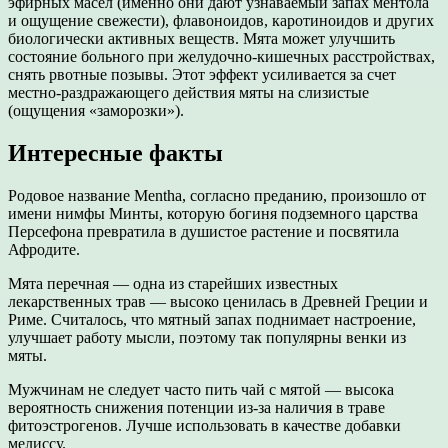
эфирных масел (именно они дают узнаваемый запах ментола
и ощущение свежести), флавоноидов, каротиноидов и других
биологически активных веществ. Мята может улучшить
состояние больного при желудочно-кишечных расстройствах,
снять рвотные позывы. Этот эффект усиливается за счет
местно-раздражающего действия мяты на слизистые
(ощущения «заморозки»).
Интересные факты
Родовое название Mentha, согласно преданию, произошло от
имени нимфы Минты, которую богиня подземного царства
Персефона превратила в душистое растение и посвятила
Афродите.
Мята перечная — одна из старейших известных
лекарственных трав — высоко ценилась в Древней Греции и
Риме. Считалось, что мятный запах поднимает настроение,
улучшает работу мысли, поэтому так популярны венки из
мяты.
Мужчинам не следует часто пить чай с мятой — высока
вероятность снижения потенции из-за наличия в траве
фитоэстрогенов. Лучше использовать в качестве добавки
мелиссу.